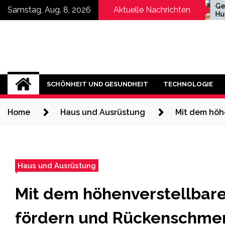
Skip
Hochzeitsfotograf
Geheimnisse ru
Samstag, Aug. 8, 2026
Aktuelle Nachrichten
Šibenik
Hundefutter, die 
to
kluger Hund vers
content
SCHÖNHEIT UND GESUNDHEIT
TECHNOLOGIE
Home
Haus und Ausrüstung
Mit dem höh
Haus und Ausrüstung
Mit dem höhenverstellbare
fördern und Rückenschmer