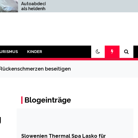
oabdeckungen
Geschichten rund um
 heldenhafte
den Druckertoner, die
khelfer
nur Ihre Patrone
kennt
URISMUS
KINDER
d Rückenschmerzen beseitigen
Blogeinträge
g
Slowenien Thermal Spa Lasko für