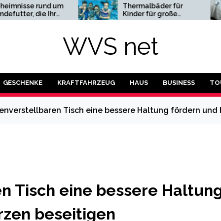
nd um
Thermalbäder für
Aut
Ihr
Kinder für große
als
teht
Abenteuer
Par
WVS net
GESCHENKE
KRAFTFAHRZEUG
HAUS
BUSINESS
TO
enverstellbaren Tisch eine bessere Haltung fördern un
n Tisch eine bessere Haltun
zen beseitigen