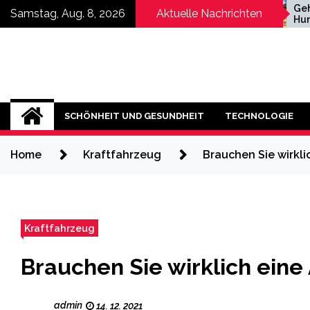
Skip
Hochzeitsfotograf
Geheimnisse ru
Samstag, Aug. 8, 2026
Aktuelle Nachrichten
Šibenik
Hundefutter, die
to
kluger Hund ver
content
SCHÖNHEIT UND GESUNDHEIT
TECHNOLOGIE
Home
Kraftfahrzeug
Brauchen Sie wirkli
Kraftfahrzeug
Brauchen Sie wirklich eine
admin
14. 12. 2021