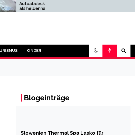
toabdeckungen
Geschichten rund um
 heldenhafte
den Druckertoner, die
khelfer
nur Ihre Patrone
kennt
URISMUS
KINDER
Blogeinträge
Slowenien Thermal Spa Lasko für