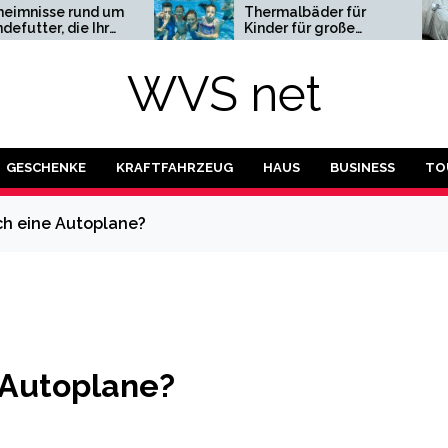
nd um
Thermalbäder für
Au
 Ihr
Kinder für große
als
steht
Abenteuer
Par
WVS net
GESCHENKE
KRAFTFAHRZEUG
HAUS
BUSINESS
TO
ch eine Autoplane?
 Autoplane?