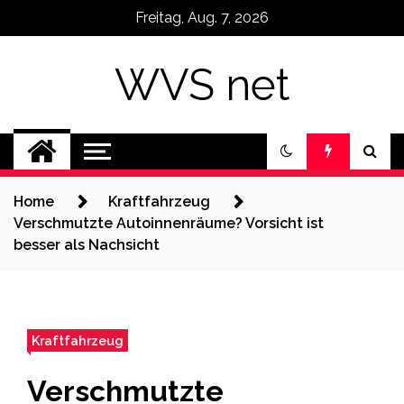
Skip
Freitag, Aug. 7, 2026
to
content
WVS net
Home
Kraftfahrzeug
Verschmutzte Autoinnenräume? Vorsicht ist
besser als Nachsicht
Kraftfahrzeug
Verschmutzte